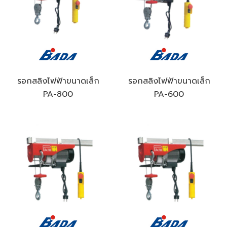
รอกสลิงไฟฟ้าขนาดเล็ก
รอกสลิงไฟฟ้าขนาดเล็ก
PA-800
PA-600