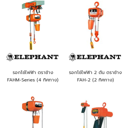
รอกโซ่ไฟฟ้า ตราช้าง
รอกโซ่ไฟฟ้า 2 ตัน ตราช้าง
FAHM-Series (4 ทิศทาง)
FAH-2 (2 ทิศทาง)