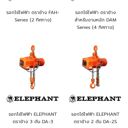
รอกโซ่ไฟฟ้า ตราช้าง FAH-
รอกโซ่ไฟฟ้า ตราช้าง
Series (2 ทิศทาง)
สำหรับงานหนัก DAM
Series (4 ทิศทาง)
รอกโซ่ไฟฟ้า ELEPHANT
รอกโซ่ไฟฟ้า ELEPHANT
ตราช้าง 3 ตัน DA-3
ตราช้าง 2 ตัน DA-2S