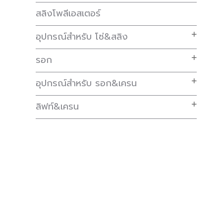
สลิงโพลีเอสเตอร์
อุปกรณ์สำหรับ โซ่&สลิง
รอก
อุปกรณ์สำหรับ รอก&เครน
ลิฟท์&เครน