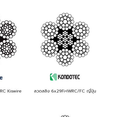
RC Kiswire
ลวดสลิง 6x29Fi+IWRC/FC ญี่ปุ่น