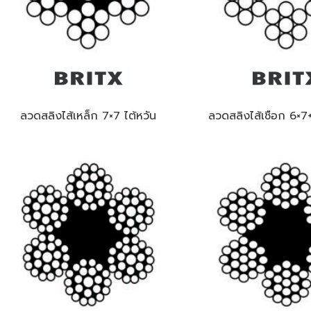
ลวดสลิงไส้เหล็ก 7×7 ไต้หวัน
ลวดสลิงไส้เชือก 6×7