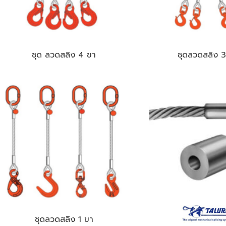
ชุด ลวดสลิง 4 ขา
ชุดลวดสลิง 3
ชุดลวดสลิง 1 ขา