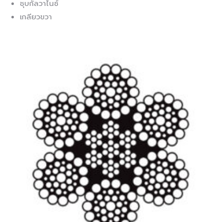
ชุบกัลวาไนซ์
เกลียวขวา