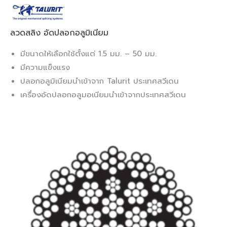
ลวดสลิง อัดปลอกอลูมิเนียม
มีขนาดให้เลือกใช้ตั้งแต่ 1.5 มม. – 50 มม.
มีความแข็งแรง
ปลอกอลูมิเนียมนำเข้าจาก Talurit ประเทศสวีเดน
เครื่องอัดปลอกอลูมอเนียมนำเข้าจากประเทศสวีเดน