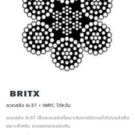
ลวดสลิง 6×37 + IWRC ไต้หวัน
ลวดสลิง 6×37 เป็นลวดสลิงที่เหมาะกับการใช้งานทั่วไปรวมไปถึง
เหมาะสำหรับ งานรอกเครนเช่นกัน