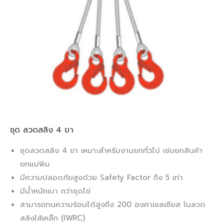
ชุด ลวดสลิง 4 ขา
ชุดลวดสลิง 4 ขา เหมาะสำหรับงานยกทั่วไป เช่นยกสินค้า
ยกแม่พิม
มีความปลอดภัยสูงด้วย Safety Factor ถึง 5 เท่า
มีน้ำหนักเบา กว่าชุดโซ่
สามารถทนความร้อนได้สูงถึง 200 องศาเซลเซียส ในลวด
สลิงใส้เหล็ก (IWRC)