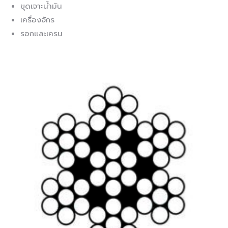
ขุดเจาะน้ำมัน
เครื่องจักร
รอกและเครน