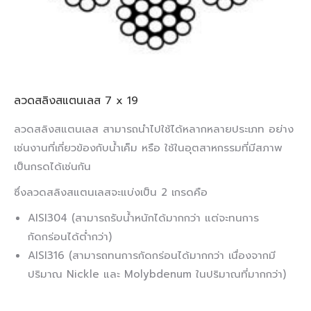
ลวดสลิงสแตนเลส 7 x 19
ลวดสลิงสแตนเลส สามารถนำไปใช้ได้หลากหลายประเภท อย่าง
เช่นงานที่เกี่ยวข้องกับน้ำเค็ม หรือ ใช้ในอุตสาหกรรมที่มีสภาพ
เป็นกรดได้เช่นกัน
ซึ่งลวดสลิงสแตนเลสจะแบ่งเป็น 2 เกรดคือ
AISI304 (สามารถรับน้ำหนักได้มากกว่า แต่จะทนการ
กัดกร่อนได้ต่ำกว่า)
AISI316 (สามารถทนการกัดกร่อนได้มากกว่า เนื่องจากมี
ปริมาณ Nickle และ Molybdenum ในปริมาณที่มากกว่า)