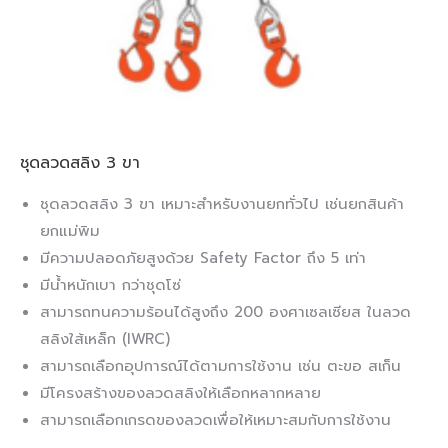
ชุดลวดสลิง 3 ขา
ชุดลวดสลิง 3 ขา เหมาะสำหรับงานยกทั่วไป เช่นยกสินค้า
ยกแม่พิม
มีความปลอดภัยสูงด้วย Safety Factor ถึง 5 เท่า
มีน้ำหนักเบา กว่าชุดโซ่
สามารถทนความร้อนได้สูงถึง 200 องศาเซลเซียส ในลวด
สลิงใส้เหล็ก (IWRC)
สามารถเลือกอุปการณ์ได้ตามการใช้งาน เช่น ตะขอ สเก็น
มีโครงสร้างของลวดสลิงให้เลือกหลากหลาย
สามารถเลือกเกรดของลวดเพื่อให้เหมาะสมกับการใช้งาน