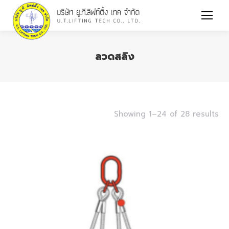
ลวดสลิง
You are here:
Showing 1–24 of 28 results