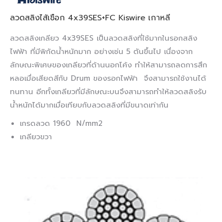
ลวดสลิงไส้เชือก 4x39SES+FC Kiswire เกาหลี
ลวดสลิงเกลียว 4x39SES เป็นลวดสลิงที่ใช้มากในรอกสลิง
ไฟฟ้า ที่มีพิกัดน้ำหนักมาก อย่างเช่น 5 ตันขึ้นไป เนื่องจาก
ลักษณะพิเศษของเกลียวที่ด้านนอกโค้ง ทำให้สามารถลดการสึก
หลอเมื่อเสียดสีกับ Drum ของรอกไฟฟ้า จึงสามารถใช้งานได้
ทนทาน อีกทั้งเกลียวที่มีลักษณะบนจึงสามารถทำให้ลวดสลิงรับ
น้ำหนักได้มากเมื่อเทียบกับลวดสลิงที่มีขนาดเท่ากัน
เกรดลวด 1960 N/mm2
เกลียวขวา