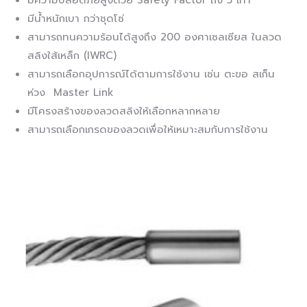
มีความปลอดภัยสูงด้วย Safety Factor ถึง 5 เท่า
มีน้ำหนักเบา กว่าชุดโซ่
สามารถทนความร้อนได้สูงถึง 200 องศาเซลเซียส ในลวด
สลิงใส้เหล็ก (IWRC)
สามารถเลือกอุปการณ์ได้ตามการใช้งาน เช่น ตะขอ สเก็น
ห่วง Master Link
มีโครงสร้างของลวดสลิงให้เลือกหลากหลาย
สามารถเลือกเกรดของลวดเพื่อให้เหมาะสมกับการใช้งาน