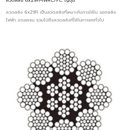
ลวดสลิง 6x29Fi+IWRC/FC ญี่ปุ่น
ลวดสลิง 6x29Fi เป็นลวดสลิงที่เหมาะกับการใช้ใน รอกสลิง
ไฟฟ้า งานเครน รวมไปถึงลวดสลิงที่ใช้ในการยกทั่วไป