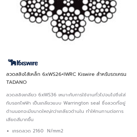
ลวดสลิงไส้เหล็ก 6xWS26+IWRC Kiswire สำหรับรถเครน
TADANO
ลวดสลิงเกลียว 6xWS36 เหมาะกับการใช้งานทั่วไปจนไปถึงใส่
กับรอกไฟฟ้า เป็นเกลียวแบบ Warrington seal ซึ่งลวดที่อยู่
ด้านนอกจะมีขนาดใหญ่กว่าเกลียวด้านใน ทำให้ทนทานต่อการ
เสียดสีมากขึ้น
เกรดลวด 2160 N/mm2