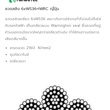
ลวดสลิง 6xWS36+IWRC ญี่ปุ่น
ลวดสลิงเกลียว 6xWS36 เหมาะกับการใช้งานทั่วไปจนไปถึงใส่
กับรอกไฟฟ้า เป็นเกลียวแบบ Warrington seal ซึ่งลวดที่อยู่
ด้านนอกจะมีขนาดใหญ่กว่าเกลียวด้านใน ทำให้ทนทานต่อการ
เสียดสีมากขึ้น
เกรดลวด 2160 N/mm2
ชุบกัลวาไนซ์
เกลียวขวา