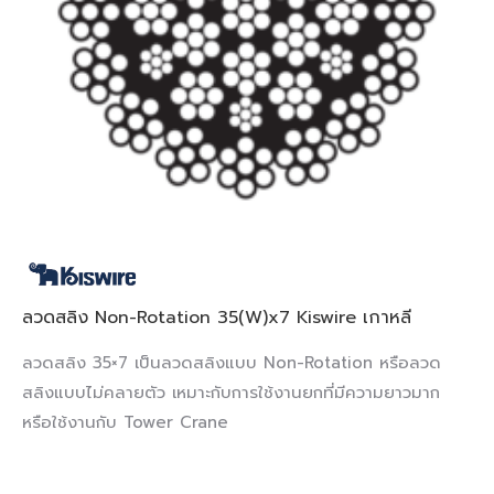
ลวดสลิง Non-Rotation 35(W)x7 Kiswire เกาหลี
ลวดสลิง 35×7 เป็นลวดสลิงแบบ Non-Rotation หรือลวด
สลิงแบบไม่คลายตัว เหมาะกับการใช้งานยกที่มีความยาวมาก
หรือใช้งานกับ Tower Crane