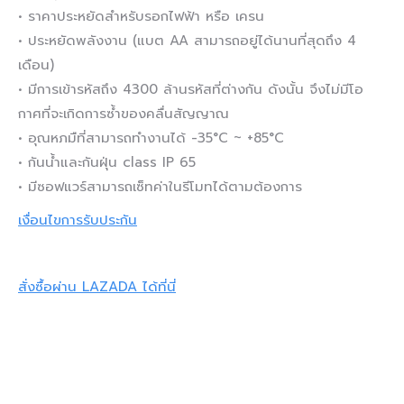
•
ราคาประหยัดสำหรับรอกไฟฟ้า หรือ เครน
•
ประหยัดพลังงาน (แบต AA สามารถอยู่ได้นานที่สุดถึง 4
เดือน)
•
มีการเข้ารหัสถึง 4300 ล้านรหัสที่ต่างกัน ดังนั้น จึงไม่มีโอ
กาศที่จะเกิดการซ้ำของคลื่นสัญญาณ
•
อุณหภมืที่สามารถทำงานได้ -35°C ~ +85°C
•
กันน้ำและกันฝุ่น class IP 65
•
มีซอฟแวร์สามารถเซ็ทค่าในรีโมทได้ตามต้องการ
เงื่อนไขการรับประกัน
สั่งซื้อผ่าน LAZADA ได้ที่นี่