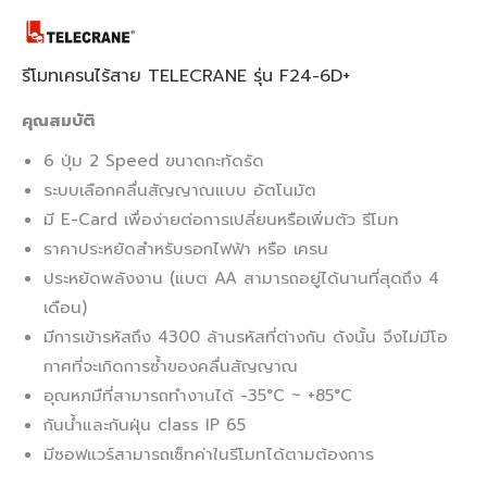
รีโมทเครนไร้สาย TELECRANE รุ่น F24-6D+
คุณสมบัติ
6 ปุ่ม 2 Speed ขนาดกะทัดรัด
ระบบเลือกคลื่นสัญญาณแบบ อัตโนมัต
มี E-Card เพื่อง่ายต่อการเปลี่ยนหรือเพิ่มตัว รีโมท
ราคาประหยัดสำหรับรอกไฟฟ้า หรือ เครน
ประหยัดพลังงาน (แบต AA สามารถอยู่ได้นานที่สุดถึง 4
เดือน)
มีการเข้ารหัสถึง 4300 ล้านรหัสที่ต่างกัน ดังนั้น จึงไม่มีโอ
กาศที่จะเกิดการซ้ำของคลื่นสัญญาณ
อุณหภมืที่สามารถทำงานได้ -35°C ~ +85°C
กันน้ำและกันฝุ่น class IP 65
มีซอฟแวร์สามารถเซ็ทค่าในรีโมทได้ตามต้องการ