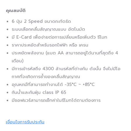
คุณสมบัติ
6 ปุ่ม 2 Speed ขนาดกะทัดรัด
ระบบเลือกคลื่นสัญญาณแบบ อัตโนมัต
มี E-Card เพื่อง่ายต่อการเปลี่ยนหรือเพิ่มตัว รีโมท
ราคาประหยัดสำหรับรอกไฟฟ้า หรือ เครน
ประหยัดพลังงาน (แบต AA สามารถอยู่ได้นานที่สุดถึง 4
เดือน)
มีการเข้ารหัสถึง 4300 ล้านรหัสที่ต่างกัน ดังนั้น จึงไม่มีโอ
กาศที่จะเกิดการซ้ำของคลื่นสัญญาณ
อุณหภมืที่สามารถทำงานได้ -35°C ~ +85°C
กันน้ำและกันฝุ่น class IP 65
มีซอฟแวร์สามารถเซ็ทค่าในรีโมทได้ตามต้องการ
เงื่อนไขการรับประกัน