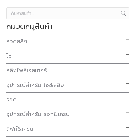
หมวดหมู่สินค้า
ลวดสลิง
โซ่
สลิงโพลีเอสเตอร์
อุปกรณ์สำหรับ โซ่&สลิง
รอก
อุปกรณ์สำหรับ รอก&เครน
ลิฟท์&เครน