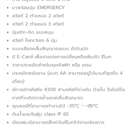
มาพร้อมปุ่ม EMERGENCY
สวิชท์ 2 ตำแหน่ง 2 สวิชท์
สวิชท์ 2 ตำแหน่ง 3 สวิชท์
ปุ่มเปิด-ปิด แบบหมุน
สวิชท์ Function 6 ปุ่ม
ระบบเลือกคลื่นสัญญาณแบบ อัตโนมัต
มี E-Card เพื่อง่ายต่อการเปลี่ยนหรือเพิ่มตัว รีโมท
ราคาประหยัดสำหรับรอกไฟฟ้า หรือ เครน
ประหยัดพลังงาน (แบต AA สามารถอยู่ได้นานที่สุดถึง 4
เดือน)
มีการเข้ารหัสถึง 4300 ล้านรหัสที่ต่างกัน ดังนั้น จึงไม่มีโอ
กาศที่จะเกิดการซ้ำของคลื่นสัญญาณ
อุณหภมืที่สามารถทำงานได้ -35°C ~ +85°C
กันน้ำและกันฝุ่น class IP 65
มีซอฟแวร์สามารถเซ็ทค่าในรีโมทได้ตามต้องการ