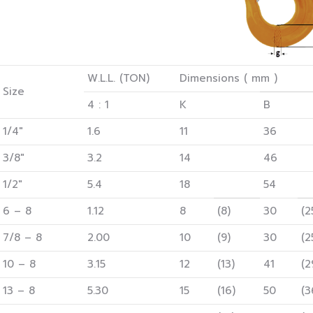
W.L.L. (TON)
Dimensions ( mm )
Size
4 : 1
K
B
1/4″
1.6
11
36
3/8″
3.2
14
46
1/2″
5.4
18
54
6 – 8
1.12
8
(8)
30
(2
7/8 – 8
2.00
10
(9)
30
(2
10 – 8
3.15
12
(13)
41
(2
13 – 8
5.30
15
(16)
50
(3