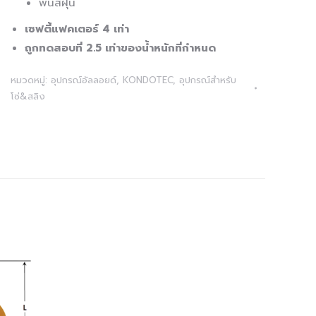
พ่่นสีฝุ่น
เซฟตี้แฟคเตอร์ 4 เท่า
ถูกทดสอบที่ 2.5 เท่าของน้ำหนักที่กำหนด
หมวดหมู่:
อุปกรณ์อัลลอยด์
,
KONDOTEC
,
อุปกรณ์สำหรับ
โซ่&สลิง