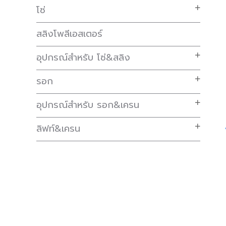
โซ่
สลิงโพลีเอสเตอร์
อุปกรณ์สำหรับ โซ่&สลิง
รอก
อุปกรณ์สำหรับ รอก&เครน
ลิฟท์&เครน