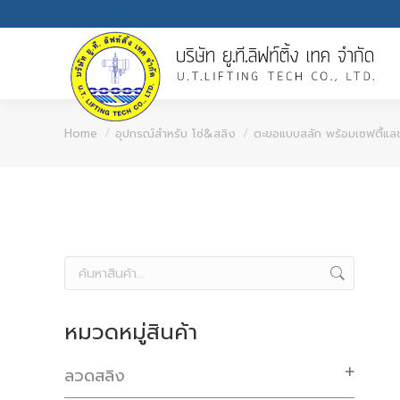
You are here:
Home
อุปกรณ์สำหรับ โซ่&สลิง
ตะขอแบบสลัก พร้อมเซฟตี้แล
หมวดหมู่สินค้า
ลวดสลิง