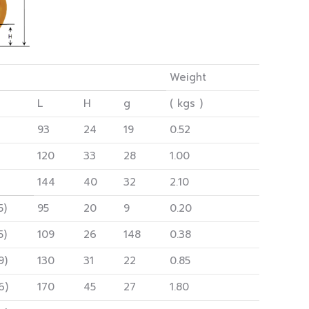
Weight
L
H
g
( kgs )
93
24
19
0.52
120
33
28
1.00
144
40
32
2.10
5)
95
20
9
0.20
5)
109
26
148
0.38
9)
130
31
22
0.85
6)
170
45
27
1.80