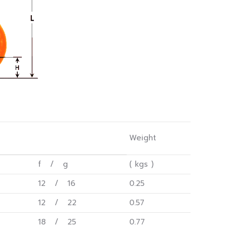
Weight
f / g
( kgs )
12 / 16
0.25
12 / 22
0.57
18 / 25
0.77