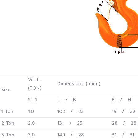
W.L.L.
Dimensions ( mm )
(TON)
Size
5 : 1
L / B
E / H
1 Ton
1.0
102 / 23
19 / 22
2 Ton
2.0
131 / 25
28 / 28
3 Ton
3.0
149 / 28
31 / 31