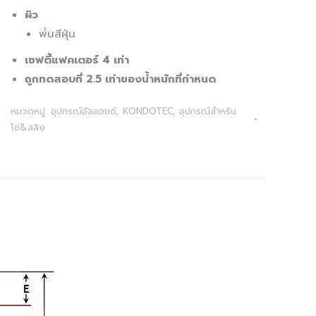
ผิว
พ่่นสีฝุ่น
เซฟตี้แฟคเตอร์ 4 เท่า
ถูกทดสอบที่ 2.5 เท่าของน้ำหนักที่กำหนด
หมวดหมู่:
อุปกรณ์อัลลอยด์
,
KONDOTEC
,
อุปกรณ์สำหรับ
โซ่&สลิง