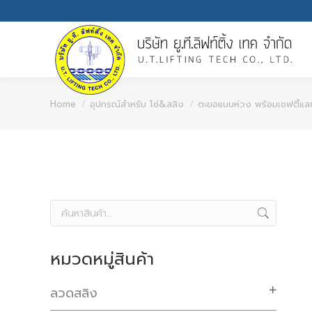
You are here:
Home
อุปกรณ์สำหรับ โซ่&สลิง
ตะขอแบบห่วง พร้อมเซฟตี้แ
หมวดหมู่สินค้า
ลวดสลิง