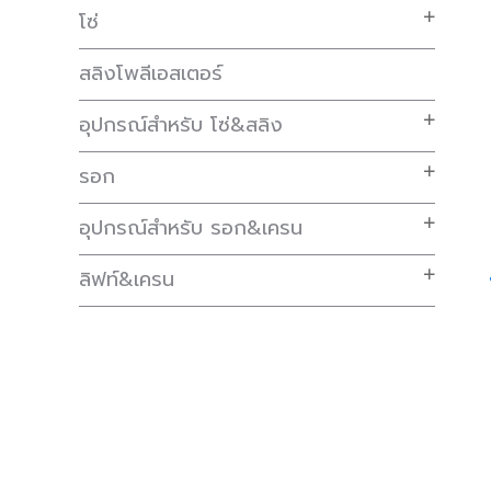
โซ่
สลิงโพลีเอสเตอร์
อุปกรณ์สำหรับ โซ่&สลิง
รอก
อุปกรณ์สำหรับ รอก&เครน
ลิฟท์&เครน