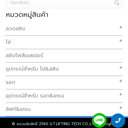
หมวดหมู่สินค้า
ลวดสลิง
โซ่
สลิงโพลีเอสเตอร์
อุปกรณ์สำหรับ โซ่&สลิง
รอก
อุปกรณ์สำหรับ รอก&เครน
ลิฟท์&เครน
© สงวนลิขสิทธิ์ 2560 U.T.LIFTING TECH CO.,LTD. All Rights