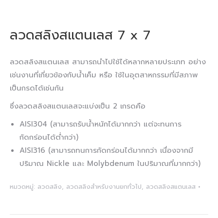
ลวดสลิงสแตนเลส 7 x 7
ลวดสลิงสแตนเลส สามารถนำไปใช้ได้หลากหลายประเภท อย่าง
เช่นงานที่เกี่ยวข้องกับน้ำเค็ม หรือ ใช้ในอุตสาหกรรมที่มีสภาพ
เป็นกรดได้เช่นกัน
ซึ่งลวดสลิงสแตนเลสจะแบ่งเป็น 2 เกรดคือ
AISI304 (สามารถรับน้ำหนักได้มากกว่า แต่จะทนการ
กัดกร่อนได้ต่ำกว่า)
AISI316 (สามารถทนการกัดกร่อนได้มากกว่า เนื่องจากมี
ปริมาณ Nickle และ Molybdenum ในปริมาณที่มากกว่า)
หมวดหมู่:
ลวดสลิง
,
ลวดสลิงสำหรับงานยกทั่วไป
,
ลวดสลิงสแตนเลส