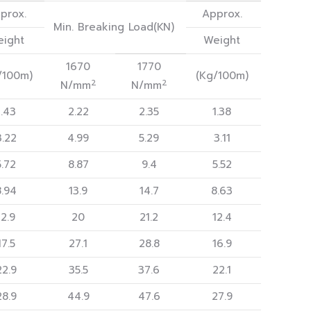
prox.
Approx.
Min. Breaking Load(KN)
ight
Weight
1670
1770
/100m)
(Kg/100m)
2
2
N/mm
N/mm
1.43
2.22
2.35
1.38
3.22
4.99
5.29
3.11
5.72
8.87
9.4
5.52
8.94
13.9
14.7
8.63
12.9
20
21.2
12.4
17.5
27.1
28.8
16.9
22.9
35.5
37.6
22.1
28.9
44.9
47.6
27.9