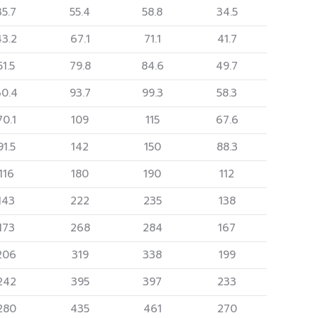
35.7
55.4
58.8
34.5
43.2
67.1
71.1
41.7
51.5
79.8
84.6
49.7
60.4
93.7
99.3
58.3
70.1
109
115
67.6
91.5
142
150
88.3
116
180
190
112
143
222
235
138
173
268
284
167
206
319
338
199
242
395
397
233
280
435
461
270