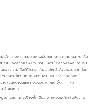
ต่ละโครงสร้างของลวดสลิงนั้นส่งผลต่อ ความทนทาน ดั้ง
การใช้งานของลวดสลิง โดยทั่วไปแล้วนั้น ลวดสลิงที่มีจำนวน
ยกว่า ลวดสลิงที่มีขนาดเส้นลวดใหญ่แล้วจำนวนลวดน้อย
ดใหญ่จะมีความทนต่อความล้า น้อยกว่าลวดสลิงที่มี
่างลวดขนาดเล็กและลวดขนาดใหญ่ ซึ่งจะทำให้มี
็น 5 ประเภท
ันอยู่รอกแกนกลางเพียงชั้นเดียว โดยลวดแต่ละเส้นมีขนาด