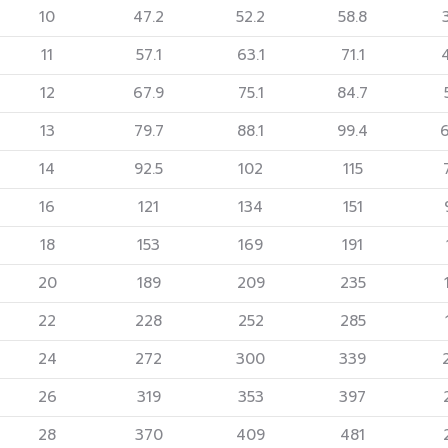
10
47.2
52.2
58.8
11
57.1
63.1
71.1
12
67.9
75.1
84.7
13
79.7
88.1
99.4
14
92.5
102
115
16
121
134
151
18
153
169
191
20
189
209
235
22
228
252
285
24
272
300
339
26
319
353
397
28
370
409
481