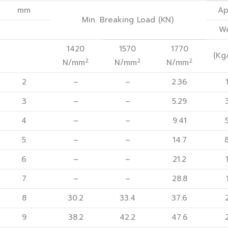
mm
Ap
Min. Breaking Load (KN)
We
1420
1570
1770
(Kg
2
2
2
N/mm
N/mm
N/mm
2
–
–
2.36
3
–
–
5.29
4
–
–
9.41
5
–
–
14.7
6
–
–
21.2
7
–
–
28.8
8
30.2
33.4
37.6
9
38.2
42.2
47.6