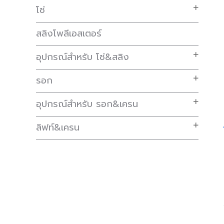
โซ่
สลิงโพลีเอสเตอร์
อุปกรณ์สำหรับ โซ่&สลิง
รอก
อุปกรณ์สำหรับ รอก&เครน
ลิฟท์&เครน