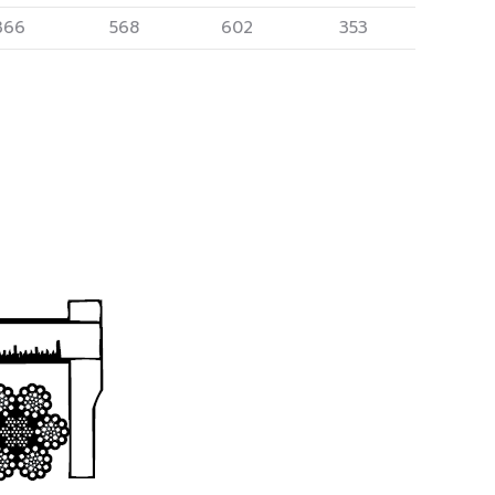
366
568
602
353