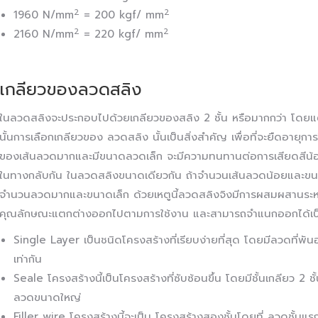
2
2
1960 N/mm
= 200 kgf/ mm
2
2
2160 N/mm
= 220 kgf/ mm
เกลียวของลวดสลิง
ในลวดสลิงจะประกอบไปด้วยเกลียวของสลิง 2 ชั้น หรือมากกว่า โดยแ
นั้นการเลือกเกลียวของ ลวดสลิง นั้นเป็นสิ่งสำคัญ เพื่อที่จะยืดอายุ
ของเส้นลวดมากและมีขนาดลวดเล็ก จะมีความทนทานต่อการเสียดสีน้อ
ในทางกลับกัน ในลวดสลิงขนาดเดียวกัน ถ้าจำนวนเส้นลวดน้อยและขนา
จำนวนลวดมากและขนาดเล็ก ด้วยเหตูนี้ลวดสลิงจิงมีการผสมผสานระหว
คุณลักษณะแตกต่างออกไปตามการใช้งาน และสามารถจำแนกออกได้เป
Single Layer เป็นชนิดโครงสร้างที่เรียบง่ายที่สุด โดยมีลวดที่พ
เท่ากัน
Seale โครงสร้างนี้เป็นโครงสร้างที่ซับซ้อนขึ้น โดยมีชั้นเกลียว 2
ลวดขนาดใหญ่
Filler wire โครงสร้างนี้จะเป็น โครงสร้างสองชั้นโดยที่ ลวดชั้นแร