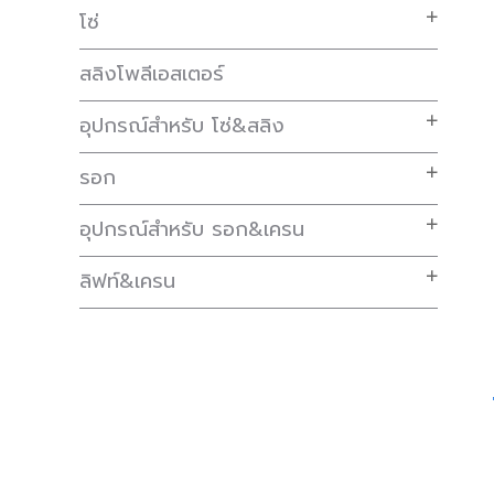
โซ่
สลิงโพลีเอสเตอร์
อุปกรณ์สำหรับ โซ่&สลิง
รอก
อุปกรณ์สำหรับ รอก&เครน
ลิฟท์&เครน