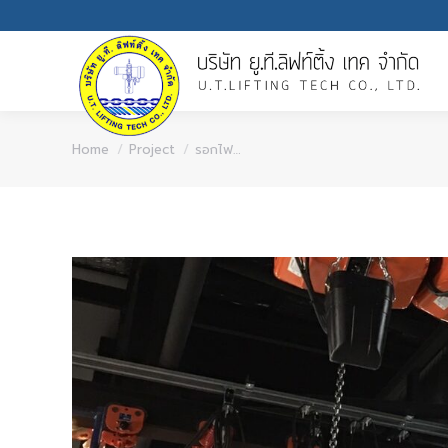
You are here:
Home
Project
รอกไฟ…