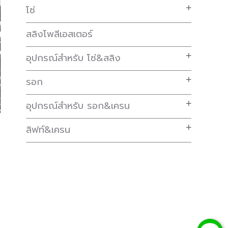
โซ่
สลิงโพลีเอสเตอร์
อุปกรณ์สำหรับ โซ่&สลิง
รอก
อุปกรณ์สำหรับ รอก&เครน
ลิฟท์&เครน