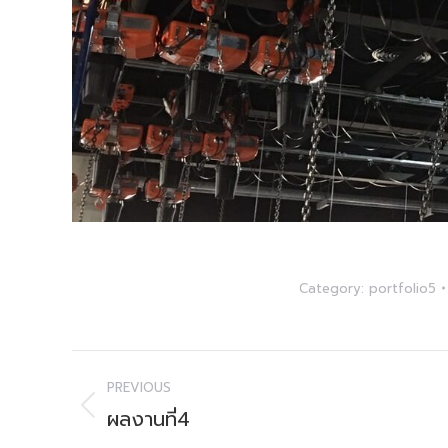
Category:
portfolio5
Project
PREVIOUS
navigation
ผลงานที่4
Previous
project: