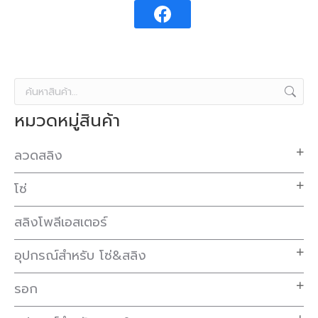
หมวดหมู่สินค้า
ลวดสลิง
โซ่
สลิงโพลีเอสเตอร์
อุปกรณ์สำหรับ โซ่&สลิง
รอก