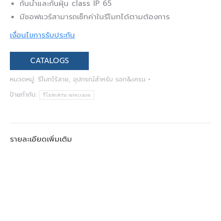
กันน้ำและกันฝุ่น class IP 65
มีซอฟแวร์สามารถเซ็ทค่าในรีโมทได้ตามต้องการ
เงื่อนไขการรับประกัน
CATALOGS
หมวดหมู่:
รีโมทไร้สาย
,
อุปกรณ์สำหรับ รอก&เครน
ป้ายกำกับ:
รีโมทเครน telecrane
รายละเอียดเพิ่มเติม