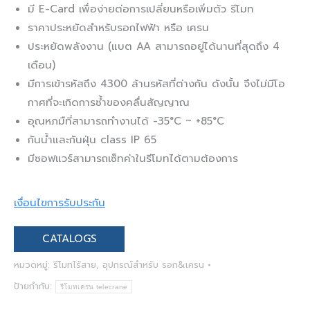
มี E-Card เพื่อง่ายต่อการเปลี่ยนหรือเพิ่มตัว รีโมท
ราคาประหยัดสำหรับรอกไฟฟ้า หรือ เครน
ประหยัดพลังงาน (แบต AA สามารถอยู่ได้นานที่สุดถึง 4
เดือน)
มีการเข้ารหัสถึง 4300 ล้านรหัสที่ต่างกัน ดังนั้น จึงไม่มีโอ
กาศที่จะเกิดการซ้ำของคลื่นสัญญาณ
อุณหภมืที่สามารถทำงานได้ -35°C ~ +85°C
กันน้ำและกันฝุ่น class IP 65
มีซอฟแวร์สามารถเซ็ทค่าในรีโมทได้ตามต้องการ
เงื่อนไขการรับประกัน
CATALOGS
หมวดหมู่:
รีโมทไร้สาย
,
อุปกรณ์สำหรับ รอก&เครน
ป้ายกำกับ:
รีโมทเครน telecrane