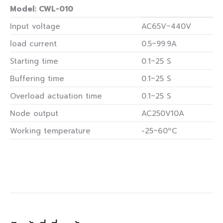
Model: CWL-010
Input voltage
AC65V~440V
load current
0.5~99.9A
Starting time
0.1~25 S
Buffering time
0.1~25 S
Overload actuation time
0.1~25 S
Node output
AC250V10A
Working temperature
-25~60ºC