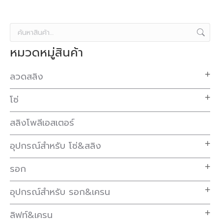
หมวดหมู่สินค้า
ลวดสลิง
โซ่
สลิงโพลีเอสเตอร์
อุปกรณ์สำหรับ โซ่&สลิง
รอก
อุปกรณ์สำหรับ รอก&เครน
ลิฟท์&เครน