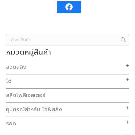
หมวดหมู่สินค้า
ลวดสลิง
โซ่
สลิงโพลีเอสเตอร์
อุปกรณ์สำหรับ โซ่&สลิง
รอก