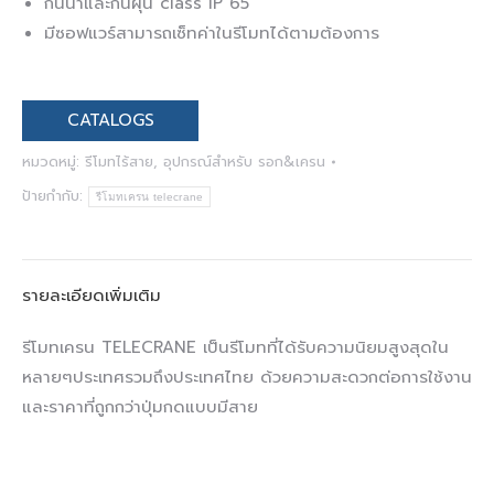
กันน้ำและกันฝุ่น class IP 65
มีซอฟแวร์สามารถเซ็ทค่าในรีโมทได้ตามต้องการ
CATALOGS
หมวดหมู่:
รีโมทไร้สาย
,
อุปกรณ์สำหรับ รอก&เครน
ป้ายกำกับ:
รีโมทเครน telecrane
รายละเอียดเพิ่มเติม
รีโมทเครน TELECRANE เป็นรีโมทที่ได้รับความนิยมสูงสุดใน
หลายๆประเทศรวมถึงประเทศไทย ด้วยความสะดวกต่อการใช้งาน
และราคาที่ถูกกว่าปุ่มกดแบบมีสาย