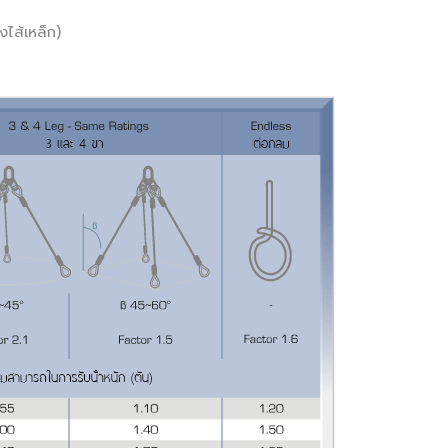
ไส้เหล็ก)