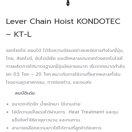
Lever Chain Hoist KONDOTEC
– KT-L
รอกโยกโซ่ คอนโด้ ได้รับความนิยมอย่างแพร่หลายทังในญี่ปุ่น,
ไทย, สิงคโปร์, อินโดนีเซีย และอีกหลายประเทศด้วยเทคโนโลยี
การผลิตภายใต้มาตรฐานญี่ปุ่นมีหลายขนาด เริ่มจากขนาดกำลัง
ยก 0.5 Ton – 20 Ton.เหมาะกับการใช้งานที่หลากหลายทั้งใน
โรงงานอุตสาหกรรม, การก่อสร้าง, และขนส่ง
สมบัติเด่น
ขนาดกะทัดรัก น้ำหนักเบา ใช้งานง่าย
โซ่มีความแข็งแรงได้ผ่านการ Heat Treatment และชุบ
แข็งจิงทำให้อายุยาวนาน และทนทาน
สามารถเลือกความยาวโซ่ได้ตามที่ลูกค้าต้องการ