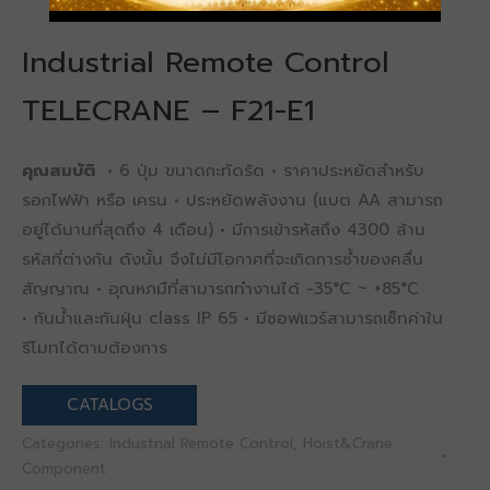
Industrial Remote Control
TELECRANE – F21-E1
คุณสมบัติ
•
6 ปุ่ม ขนาดกะทัดรัด
•
ราคาประหยัดสำหรับ
รอกไฟฟ้า หรือ เครน
•
ประหยัดพลังงาน (แบต AA สามารถ
อยู่ได้นานที่สุดถึง 4 เดือน)
•
มีการเข้ารหัสถึง 4300 ล้าน
รหัสที่ต่างกัน ดังนั้น จึงไม่มีโอกาศที่จะเกิดการซ้ำของคลื่น
สัญญาณ
•
อุณหภมืที่สามารถทำงานได้ -35°C ~ +85°C
•
กันน้ำและกันฝุ่น class IP 65
•
มีซอฟแวร์สามารถเซ็ทค่าใน
รีโมทได้ตามต้องการ
CATALOGS
Categories:
Industrial Remote Control
,
Hoist&Crane
Component