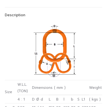
Description
W.L.L.
Dimensions ( mm )
Weight
(TON)
Size
4 : 1
D Ø d
L
B
l
b
S
L1
( kgs )