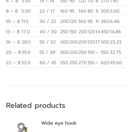
6 – 8
3.50
19 / 14
150
90
120
70
8
270
1.90
8 – 8
5.00
22 / 17
160
95
140
80
9
300
3.00
10 – 8
11.5
30 / 22
200
120
160
95
11
360
6.46
13 – 8
17.0
40 / 30
250
150
200
120
14
450
14.86
16 – 8
28.0
50 / 32
300
200
200
120
17
500
23.23
20 – 8
35.0
55 / 38
300
200
250
150
–
550
32.75
22 – 8
53.0
60 / 45
350
250
270
150
–
620
45.60
Related products
Wide eye hook