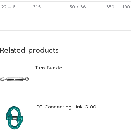
22 – 8
31.5
50 / 36
350
190
Related products
Turn Buckle
JDT Connecting Link G100