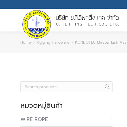
You are here:
Home
Rigging Hardware
KONDOTEC Master Link Ass
หมวดหมู่สินค้า
WIRE ROPE