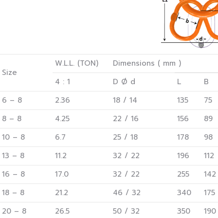
W.L.L. (TON)
Dimensions ( mm )
Size
4 : 1
D Ø d
L
B
6 – 8
2.36
18 / 14
135
75
8 – 8
4.25
22 / 16
156
89
10 – 8
6.7
25 / 18
178
98
13 – 8
11.2
32 / 22
196
112
16 – 8
17.0
32 / 22
255
142
18 – 8
21.2
46 / 32
340
175
20 – 8
26.5
50 / 32
350
190