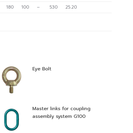
180
100
–
530
25.20
Eye Bolt
Master links for coupling
assembly system G100