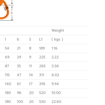
Weight
l
b
S
L1
( kgs )
54
21
8
189
1.16
69
29
9
225
2.22
87
35
11
265
3.36
115
47
14
311
6.02
140
61
17
395
9.94
180
96
20
520
10.00
180
100
20
530
22.60