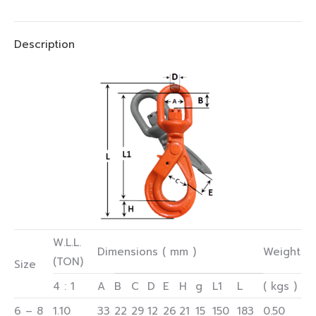
Description
W.L.L.
Dimensions ( mm )
Weight
(TON)
Size
4 : 1
A
B
C
D
E
H
g
L1
L
( kgs )
6 – 8
1.10
33
22
29
12
26
21
15
150
183
0.50